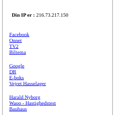
Din IP er :
216.73.217.150
Facebook
Onnet
TV2
Biltema
Google
DR
E-boks
Vejret Hasselager
Harald Nyborg
Waoo - Hastighedstest
Bauhaus