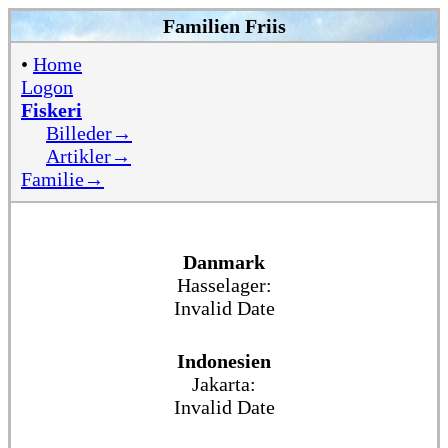
Familien Friis
•
Home
Logon
Fiskeri
Billeder→
Artikler→
Familie→
Danmark
Hasselager:
Invalid Date
Indonesien
Jakarta:
Invalid Date